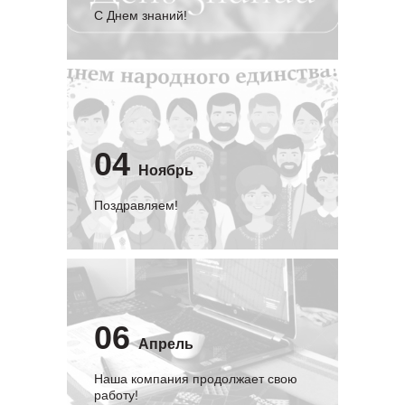
C Днем знаний!
04
Ноябрь
Поздравляем!
06
Апрель
Наша компания продолжает свою
работу!