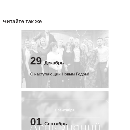
Читайте так же
29
Декабрь
С наступающий Новым Годом!
01
Сентябрь