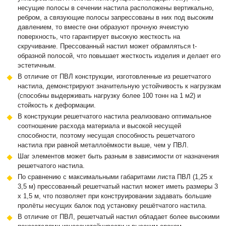
несущие полосы в сечении настила расположены вертикально,
ребром, а связующие полосы запрессованы в них под высоким
давлением, то вместе они образуют прочную ячеистую
поверхность, что гарантирует высокую жесткость на
скручивание. Прессованный настил может обрамляться t-
образной полосой, что повышает жесткость изделия и делает его
эстетичным.
В отличие от ПВЛ конструкции, изготовленные из решетчатого
настила, демонстрируют значительную устойчивость к нагрузкам
(способны выдерживать нагрузку более 100 тонн на 1 м2) и
стойкость к деформации.
В конструкции решетчатого настила реализовано оптимальное
соотношение расхода материала и высокой несущей
способности, поэтому несущая способность решетчатого
настила при равной металлоёмкости выше, чем у ПВЛ.
Шаг элементов может быть разным в зависимости от назначения
решетчатого настила.
По сравнению с максимальными габаритами листа ПВЛ (1,25 х
3,5 м) прессованный решетчатый настил может иметь размеры 3
х 1,5 м, что позволяет при конструировании задавать большие
пролёты несущих балок под установку решётчатого настила.
В отличие от ПВЛ, решетчатый настил обладает более высокими