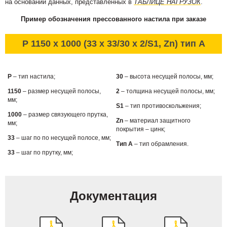
на основании данных, представленных в
ТАБЛИЦЕ НАГРУЗОК
.
Пример обозначения прессованного настила при заказе
P 1150 x 1000 (33 x 33/30 x 2/S1, Zn) тип А
P
– тип настила;
30
– высота несущей полосы, мм;
1150
– размер несущей полосы,
2
– толщина несущей полосы, мм;
мм;
S1
– тип противоскольжения;
1000
– размер связующего прутка,
Zn
– материал защитного
мм;
покрытия – цинк;
33
– шаг по по несущей полосе, мм;
Тип А
– тип обрамления.
33
– шаг по прутку, мм;
Документация