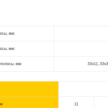
осы, мм:
осы, мм:
полосы, мм:
33х11, 33х3
м
мм
11