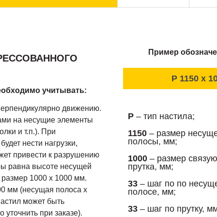
Пример обозначе
ПРЕССОВАННОГО
P 1150 x 10
еобходимо учитывать:
перпендикулярно движению.
P
– тип настила;
ами на несущие элементы
лки и т.п.). При
1150
– размер несущ
полосы, мм;
удет нести нагрузки,
ожет привести к разрушению
1000
– размер связу
прутка, мм;
ры равна высоте несущей
 размер 1000 х 1000 мм.
33
– шаг по по несущ
0 мм (несущая полоса х
полосе, мм;
настил может быть
33
– шаг по прутку, мм
 уточнить при заказе).