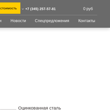
 стоимость
0 руб
+7 (345) 257-57-81
и
Новости
Спецпредложения
Контакты
45) 257-57-81
0)555-31-02
Перфорированный
Другое
лист
n@reshnastil.ru
Перфорированный
Крепеж
 625007 Тюмень,
лист
GFK настил
 Мельникайте, 116
Изделия из
Просечно-
 и склад: Калужская
перфорированных
профилированный
листов
ть, район Боровский,
настил
триальный парк "Ворсино",
Металлоконструкция
осточный проезд
Готовая продукция
Оцинкованная сталь