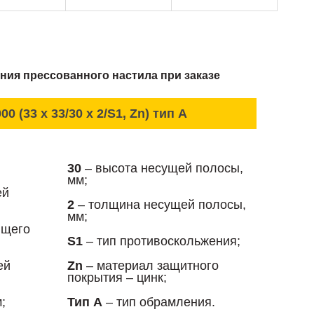
ния прессованного настила при заказе
00 (33 x 33/30 x 2/S1, Zn) тип А
30
– высота несущей полосы,
мм;
ей
2
– толщина несущей полосы,
мм;
ющего
S1
– тип противоскольжения;
ей
Zn
– материал защитного
покрытия – цинк;
;
Тип А
– тип обрамления.