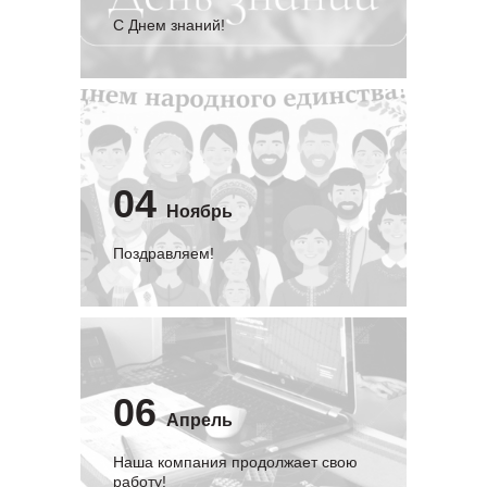
C Днем знаний!
04
Ноябрь
Поздравляем!
06
Апрель
Наша компания продолжает свою
работу!