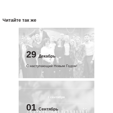
Читайте так же
29
Декабрь
С наступающий Новым Годом!
01
Сентябрь