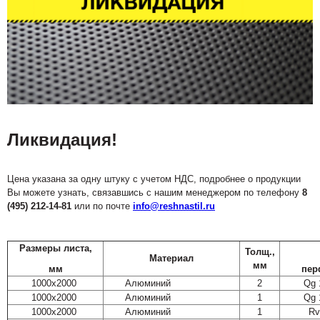
Ликвидация!
Цена указана за одну штуку с учетом НДС, подробнее о продукции
Вы можете узнать, связавшись с нашим менеджером по телефону
8
(495) 212-14-81
или по почте
info@reshnastil.ru
Размеры листа,
Толщ.,
Материал
мм
мм
пер
1000х2000
Алюминий
2
Qg 
1000х2000
Алюминий
1
Qg 
1000х2000
Алюминий
1
Rv