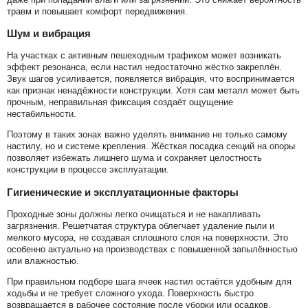
травм и повышает комфорт передвижения.
Шум и вибрация
На участках с активным пешеходным трафиком может возникать
эффект резонанса, если настил недостаточно жёстко закреплён.
Звук шагов усиливается, появляется вибрация, что воспринимается
как признак ненадёжности конструкции. Хотя сам металл может быть
прочным, неправильная фиксация создаёт ощущение
нестабильности.
Поэтому в таких зонах важно уделять внимание не только самому
настилу, но и системе крепления. Жёсткая посадка секций на опоры
позволяет избежать лишнего шума и сохраняет целостность
конструкции в процессе эксплуатации.
Гигиенические и эксплуатационные факторы
Проходные зоны должны легко очищаться и не накапливать
загрязнения. Решетчатая структура облегчает удаление пыли и
мелкого мусора, не создавая сплошного слоя на поверхности. Это
особенно актуально на производствах с повышенной запылённостью
или влажностью.
При правильном подборе шага ячеек настил остаётся удобным для
ходьбы и не требует сложного ухода. Поверхность быстро
возвращается в рабочее состояние после уборки или осадков.