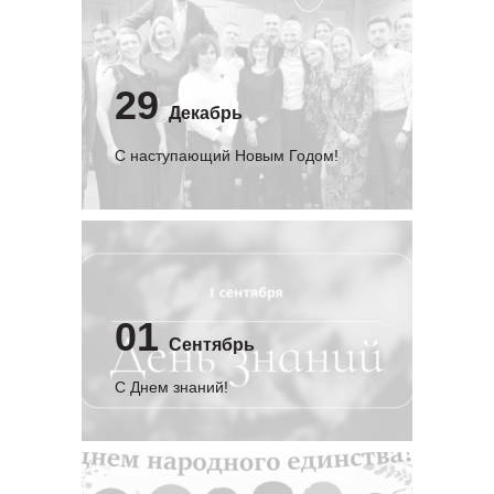
29
Декабрь
С наступающий Новым Годом!
01
Сентябрь
C Днем знаний!