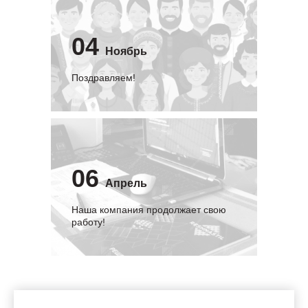
04
Ноябрь
Поздравляем!
06
Апрель
Наша компания продолжает свою
работу!