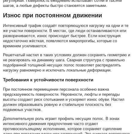
регулярная. Поверхность ежедневно испытывает сотни и тысячи
шагов, а любые дефекты быстро становятся заметными.
Износ при постоянном движении
Интенсивный трафик создаёт повторяющуюся нагрузку на одни и те
же участки поверхности. В местах, где люди останавливаются или
разворачиваются, износ происходит быстрее. Если конструкция
недостаточно жёсткая, появляются микропрогибы, которые со
временем усиливаются.
Решетчатый настил в таких условиях должен сохранять геометрию и
не реагировать на динамику шага. Сварная структура с правильно
подобранной толщиной несущих полос позволяет распределять
нагрузку равномерно и исключать локальные деформации.
Требования к устойчивости поверхности
При постоянном перемещении персонала особенно важна
предсказуемость поверхности. Неровности, люфты и перепады
высоты создают риск спотыкания и ускоряют износ обуви. Настил
должен образовывать ровную и стабильную плоскость без
подвижных участков.
Дополнительную роль играет профиль несущих полос. В зонах
интенсивного движения предпочтение часто отдают
противоскользящему исполнению, которое сохраняет сцепление
даже при попадании влаги или загрязнений. Это снижает вероятность