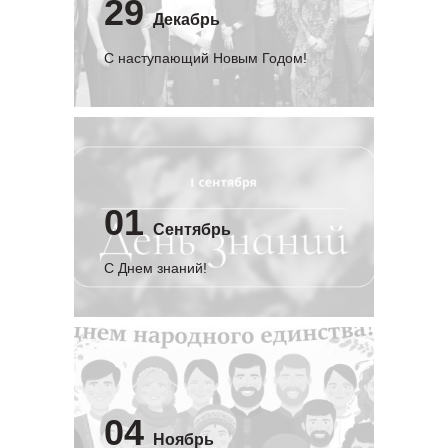
29
Декабрь
С наступающий Новым Годом!
01
Сентябрь
C Днем знаний!
04
Ноябрь