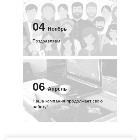
04
Ноябрь
Поздравляем!
06
Апрель
Наша компания продолжает свою
работу!