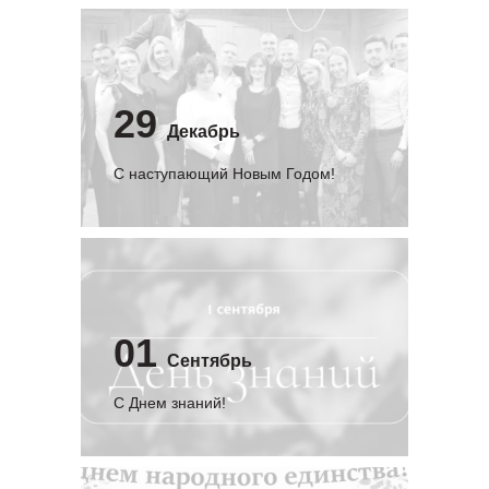
29
Декабрь
С наступающий Новым Годом!
01
Сентябрь
C Днем знаний!