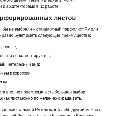
тного цветка. Такие материалы могут
 и архитекторами в их работе.
ерфорированных листов
ы бы не выбрали – стандартный перфолист Rv или
е равно будет иметь следующие преимущества:
озрачные;
есят и легко монтируются;
ый, интересный вид;
чивы к коррозии;
емы.
та вполне приемлема, есть большой выбор
ак как лист можно по желанию окрашивать.
ванный стальной Rv или какой-либо другой можно в
по всей России, а также в Казахстан и Беларусь.