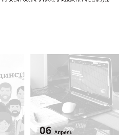
06
Апрель