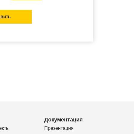
вить
Документация
екты
Презентация