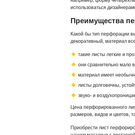
например, форму четырехлис
использоваться дизайнерами
Преимущества п
Какой бы тип перфорации в
декоративный, материал вс
такие листы легкие и пр
они сравнительно мало в
материал имеет необычн
листы долговечны, устой
звуко- и воздухопроница
Цена перфорированного лис
размеров, видов и цветов, т
Приобрести лист перфориро
нашем магазине с доставкой 