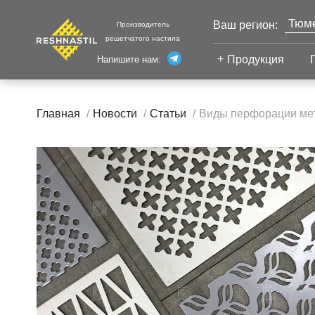
Тюм
Ваш регион:
Производитель
решетчатого настила
Моск
Продукция
Напишите нам:
Санк
Екат
Сварной настил
Каза
Главная
Новости
Статьи
Виды перфорации мет
Челя
Сварной настил
Уфа
Настил с
Волг
противоскольжением
Новы
Настил для стеллажей
Сург
Настил для морских
платформ
Нижн