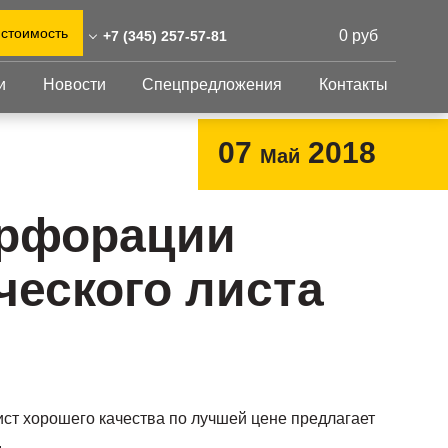
 стоимость
0 руб
+7 (345) 257-57-81
и
Новости
Спецпредложения
Контакты
45) 257-57-81
0)555-31-02
Перфорированный
Другое
07
2018
Май
лист
n@reshnastil.ru
Перфорированный
Крепеж
 625007 Тюмень,
лист
GFK настил
рфорации
 Мельникайте, 116
Изделия из
Просечно-
 и склад: Калужская
перфорированных
профилированный
ческого листа
листов
ть, район Боровский,
настил
триальный парк "Ворсино",
Металлоконструкция
осточный проезд
Готовая продукция
ст хорошего качества по лучшей цене предлагает
.