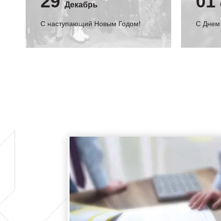
29
01
Декабрь
С наступающий Новым Годом!
C Днем